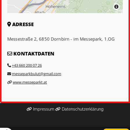
ADRESSE

Messestraße 2, 6850 Dornbirn - im Messepark, 1.OG
KONTAKTDATEN

+43 660 200 07 26

messeparkbulut@gmail.com

www.messeparkt.at

Impressum
Datenschutzerklärung

