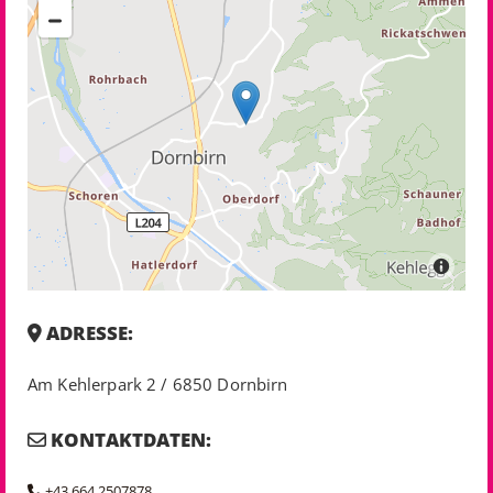
ADRESSE:

Am Kehlerpark 2 / 6850 Dornbirn
KONTAKTDATEN:

+43 664 2507878
