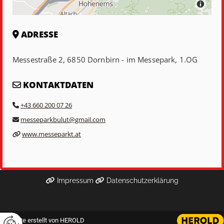
ADRESSE

Messestraße 2, 6850 Dornbirn - im Messepark, 1.OG
KONTAKTDATEN

+43 660 200 07 26

messeparkbulut@gmail.com

www.messeparkt.at

Impressum
Datenschutzerklärung


Website erstellt von HEROLD